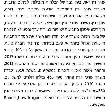
עורך דין ראוי, בעל עבר של הצלחות מובילות. לעיתים קרובות,
משרדי עורכי דין המוציאים הודעות חסרים ניסיון דומה,
משאבים, או הכרת עמיתים משמעותית. היו נבונים בבחירת
עורך דין. משרד עורכי הדין רוזן מייצג משקיעים ברחבי העולם,
תוך ריכוז עיסוקו בתביעות ייצוגיות בניירות ערך ובליטיגציה נגזרת
של בעלי מניות. משרד עורכי הדין רוזן השיג את הסדר התביעה
הייצוגית הגדול ביותר אי פעם בניירות ערך נגד חברה סינית.
שרותי
ISS
משרד רוזן עורכי דין מדורג במקום הראשון על ידי
תביעה ייצוגית, בגין מספר יישובי תביעות ייצוגיות בשנת 2017.
המשרד מדורג בין ארבעת הראשונים מדי שנה מאז שנת 2013,
והחזיר מאות מיליוני דולרים למשקיעים. בשנת 2019 לבדה
משרד עורכי הדין החזיר מעל 438 מיליון דולרים למשקיעים.
בשנת 2020, השותף המייסד לורנס רוזן הוכרז על ידי חברת
מעורכי הדין
כ"ענק לשכת התביעות הייצוגיות". רבים
law360
Super
,
Lawdragon
במשרד זה מוכרים על ידי הביטאונים
.
Lawyers