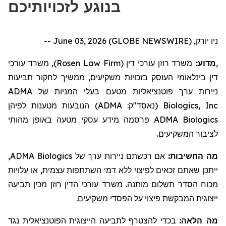
בנוגע לזכויותיכם
ניו יורק, June 03, 2026 (GLOBE NEWSWIRE) --
, משרד עורכי
)
Rosen Law Firm
משרד רוזן עורכי דין (
מדוע:
,
דין בינלאומי העוסק בזכויות משקיעים,
ממשיך לחקור
תביעות
ADMA
בעלי המניות של
ניירות ערך פוטנציאליות מטעם
הנובעות מטענות לפיהן
)
ADMA
(נאסד"ק:
Biologics, Inc
מידע עסקי מטעה באופן מהותי
פרסמה
ADMA Biologics
לציבור המשקיעים.
,
ADMA Biologics
אם רכשתם ניירות ערך של
מה החשיבות:
ייתכן שאתם זכאים לפיצוי ללא דמי השתתפות עצמית, או עלויות
מכוח הסדר תשלום מותנה. משרד עורכי הדין רוזן מכין תביעה
ייצוגית המבקשת פיצוי על הפסדי משקיעים.
מה הלאה:
בכדי להצטרף לתביעה הייצוגית הפוטנציאלית נגד